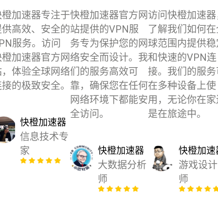
快橙加速器专注于
快橙加速器官方网
访问快橙加速器
提供高效、安全的
站提供的VPN服
了解我们如何在
VPN服务。访问
务专为保护您的网
球范围内提供稳
快橙加速器官方网
络安全而设计。我
和快速的VPN连
站，体验全球网络
们的服务高效可
接。我们的服务
连接的极致安全。
靠，确保您在任何
在多种设备上使
网络环境下都能安
用，无论你在家
全访问。
是在旅途中。
快橙加速器
信息技术专
家
快橙加速器
快橙加速
大数据分析
游戏设计
师
师