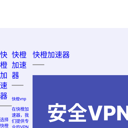
快
快橙
快橙加速器
橙
加速
加
器
速
器
快橙vnp
在快橙加
速器，我
选择
们提供专
快橙
业的VPN