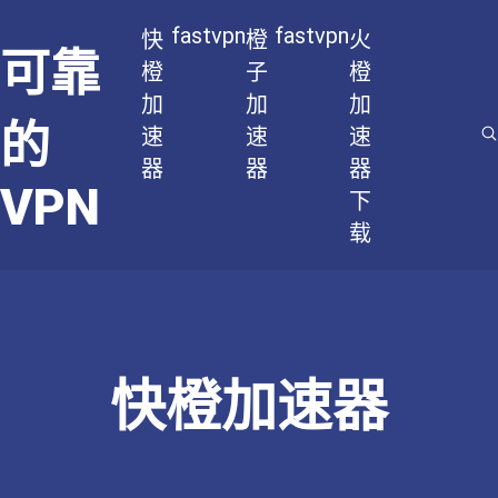
fastvpn
fastvpn
快
橙
火
可靠
橙
子
橙
加
加
加
的
速
速
速
器
器
器
VPN
下
载
快橙加速器