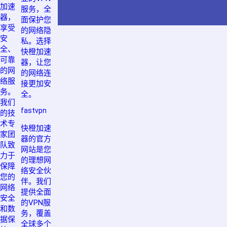
加速
服务，全
器，
面保护您
享受
的网络隐
安
私。选择
全、
快橙加速
可靠
器，让您
的网
的网络连
络服
接更加安
务。
全。
我们
fastvpn
的技
术专
快橙加速
家团
器的官方
队致
网站是您
力于
的理想网
保障
络安全伙
您的
伴。我们
网络
提供全面
安全
的VPN服
和数
务，覆盖
据保
全球多个